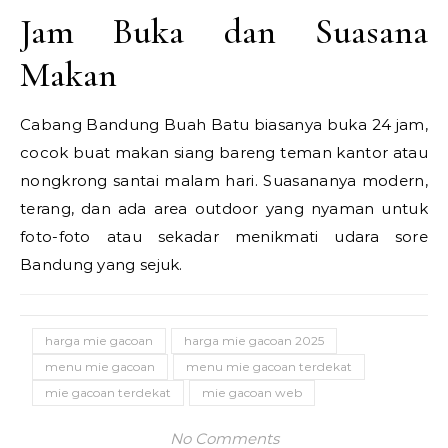
Jam Buka dan Suasana
Makan
Cabang Bandung Buah Batu biasanya buka 24 jam,
cocok buat makan siang bareng teman kantor atau
nongkrong santai malam hari. Suasananya modern,
terang, dan ada area outdoor yang nyaman untuk
foto-foto atau sekadar menikmati udara sore
Bandung yang sejuk.
harga mie gacoan
harga mie gacoan 2025
menu mie gacoan
menu mie gacoan terdekat
mie gacoan terdekat
mie gacoan web
No Comments