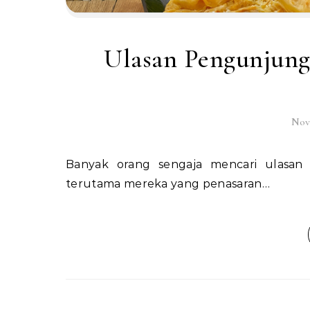
Ulasan Pengunjung
Nov
Banyak orang sengaja mencari ulasan pengunjung Mie Gacoan Buah Batu sebelum datang,
terutama mereka yang penasaran…