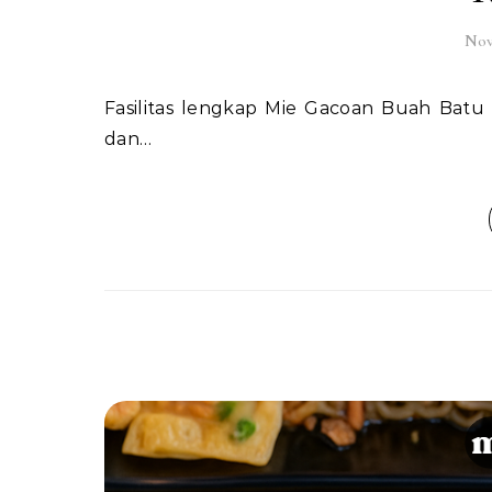
Nov
Fasilitas lengkap Mie Gacoan Buah Batu menjadi salah satu alasan banyak pelanggan kembali lagi
dan…