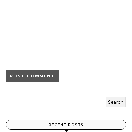
Search
Temukan Lebih Banyak
Link cepat ke halaman lainnya
RECENT POSTS