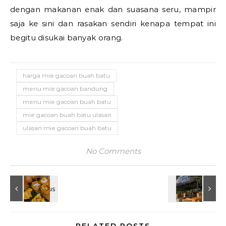
dengan makanan enak dan suasana seru, mampir
saja ke sini dan rasakan sendiri kenapa tempat ini
begitu disukai banyak orang.
harga mie gacoan buah batu
menu mie gacoan bandung
menu mie gacoan buah batu
mie gacoan buah batu ulasan
ulasan mie gacoan buah batu
No Comments