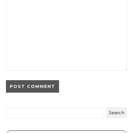
Search
Temukan Lebih Banyak
Link cepat ke halaman lainnya