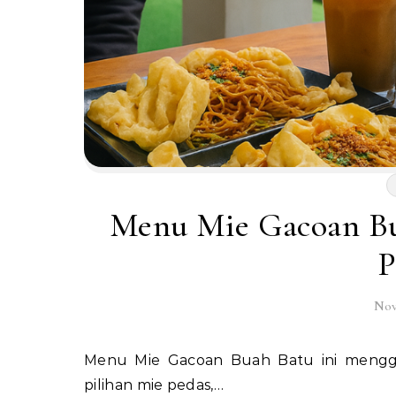
Temukan Lebih Banyak
Link cepat ke halaman lainnya
Menu Mie Gacoan Bu
P
Nov
Menu Mie Gacoan Buah Batu ini menggambarkan betapa ramainya minat pengunjung terhadap
pilihan mie pedas,…