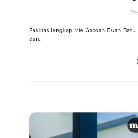
Nov
Fasilitas lengkap Mie Gacoan Buah Batu menjadi salah satu alasan banyak pelanggan kembali lagi
dan…