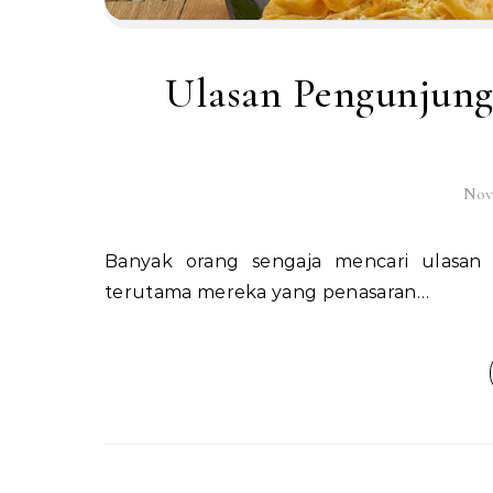
Ulasan Pengunjung
Nov
Banyak orang sengaja mencari ulasan pengunjung Mie Gacoan Buah Batu sebelum datang,
terutama mereka yang penasaran…