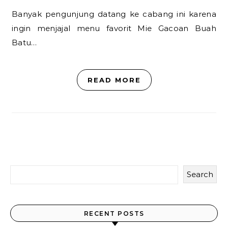
Banyak pengunjung datang ke cabang ini karena
ingin menjajal menu favorit Mie Gacoan Buah
Batu…
READ MORE
Search
Temukan Lebih Banyak
Link cepat ke halaman lainnya
RECENT POSTS