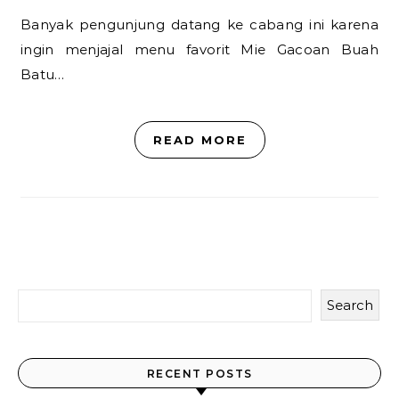
Banyak pengunjung datang ke cabang ini karena
ingin menjajal menu favorit Mie Gacoan Buah
Batu…
READ MORE
Search
Temukan Lebih Banyak
Link cepat ke halaman lainnya
RECENT POSTS